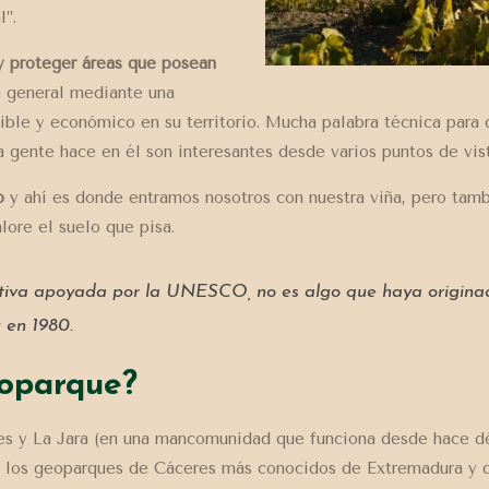
l”.
y proteger áreas que posean
n general mediante una
enible y económico en su territorio. Mucha palabra técnica para
la gente hace en él son interesantes desde varios puntos de vist
o
y ahí es donde entramos nosotros con nuestra viña, pero tam
lore el suelo que pisa.
ativa apoyada por la UNESCO, no es algo que haya origin
 en 1980.
eoparque?
res y La Jara (en una mancomunidad que funciona desde hace d
e los geoparques de Cáceres más conocidos de Extremadura y d