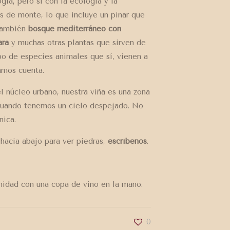
gía, pero sí con la ecología y la
s de monte, lo que incluye un pinar que
 también
bosque mediterráneo con
ara
y muchas otras plantas que sirven de
po de especies animales que sí, vienen a
amos cuenta.
 núcleo urbano, nuestra viña es una zona
uando tenemos un cielo despejado. No
nica.
r hacia abajo para ver piedras,
escríbenos
.
nidad con una copa de vino en la mano.
0