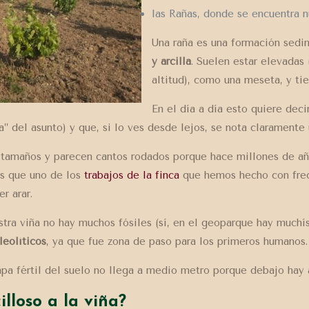
las Rañas, donde se encuentra n
Una raña es una formación sedi
y arcilla
. Suelen estar elevadas
altitud), como una meseta, y ti
En el día a día esto quiere deci
a” del asunto) y que, si lo ves desde lejos, se nota claramente 
s tamaños y parecen cantos rodados porque hace millones de a
es que uno de los
trabajos de la finca
que hemos hecho con frecu
r arar.
tra viña no hay muchos fósiles (sí, en el geoparque hay muchísi
leolíticos
, ya que fue zona de paso para los primeros humanos.
apa fértil del suelo no llega a medio metro porque debajo hay a
illoso a la viña?