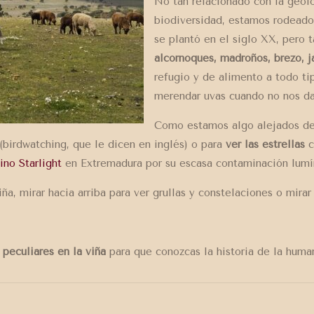
No tan relacionado con la geolo
biodiversidad, estamos rodeado
se plantó en el siglo XX, pero
alcornoques, madroños, brezo, j
refugio y de alimento a todo ti
merendar uvas cuando no nos d
Como estamos algo alejados del
(birdwatching, que le dicen en inglés) o para
ver las estrellas
c
ino Starlight
en Extremadura por su escasa contaminación lumí
viña, mirar hacia arriba para ver grullas y constelaciones o mira
peculiares en la viña
para que conozcas la historia de la huma